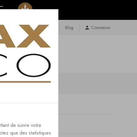
Contact
Plan Du Site
Blog
Connexion
ttant de suivre votre
ptez que des statistiques