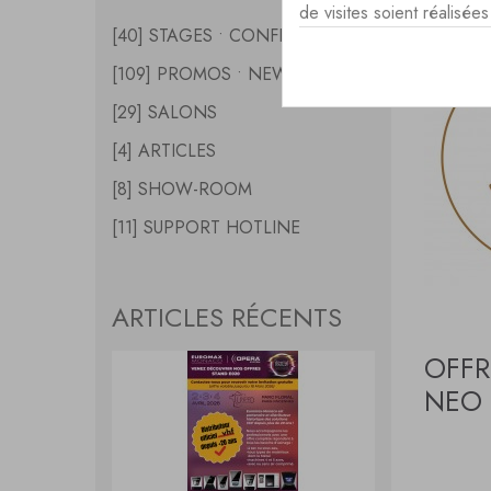
de visites soient réalisé
[40] STAGES • CONFERENCES
[109] PROMOS • NEWS
[29] SALONS
[4] ARTICLES
[8] SHOW-ROOM
[11] SUPPORT HOTLINE
ARTICLES RÉCENTS
OFFR
NEO 