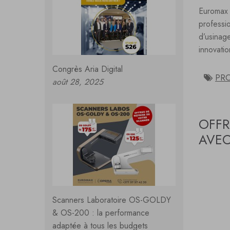
Euromax 
professi
d’usinag
innovati
Congrès Aria Digital
PR
août 28, 2025
OFFR
AVEC
Scanners Laboratoire OS-GOLDY
& OS-200 : la performance
adaptée à tous les budgets