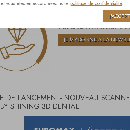
es et vous êtes en accord avec notre
politique de confidentialité
.
Euromax-Monaco vous fait régulièrem
J'ACCEP
Afin d'être informé personnellement 
n'hésitez pas à nous contacter et à 
JE M'ABONNE A LA NEWSL
E DE LANCEMENT- NOUVEAU SCANNER 
BY SHINING 3D DENTAL