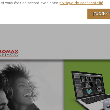
es et vous êtes en accord avec notre
politique de confidentialité
.
ATION - LE FLUX NUMÉRIQUE AU SERVI
J'ACCEP
8 OCTOBRE