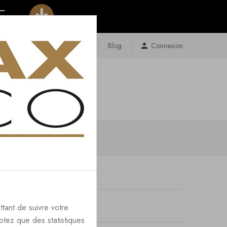
Contact
Plan Du Site
Blog
Connexion
ttant de suivre votre
ptez que des statistiques