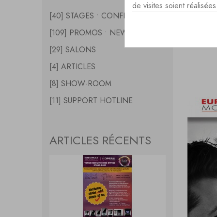
de visites soient réalisé
[40] STAGES • CONFERENCES
FORM
[109] PROMOS • NEWS
27-2
[29] SALONS
[4] ARTICLES
[8] SHOW-ROOM
[11] SUPPORT HOTLINE
ARTICLES RÉCENTS