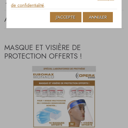
ARCHIVES MAY 2020
de confidentialité
.
J'ACCEPTE
ANNULER
ARCHIVES MAY 2020
MASQUE ET VISIÈRE DE
PROTECTION OFFERTS !