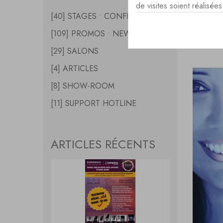
de visites soient réalisé
[40] STAGES • CONFERENCES
INTE
[109] PROMOS • NEWS
[29] SALONS
[4] ARTICLES
[8] SHOW-ROOM
[11] SUPPORT HOTLINE
ARTICLES RÉCENTS