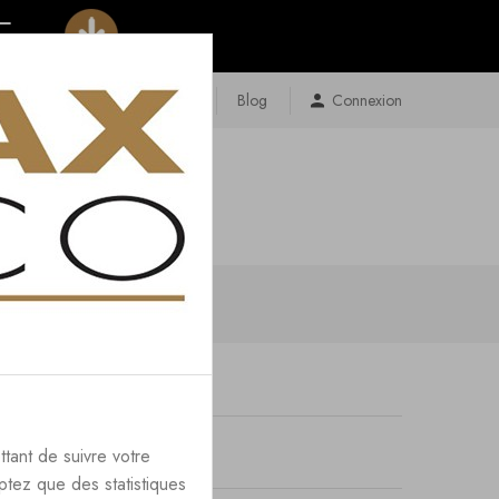
Contact
Plan Du Site
Blog
Connexion
ttant de suivre votre
ptez que des statistiques