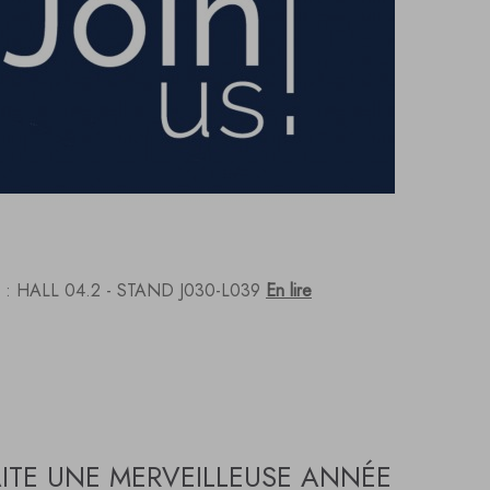
19 : HALL 04.2 - STAND J030-L039
En lire
TE UNE MERVEILLEUSE ANNÉE