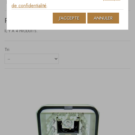
POLYMERISATON
de confidentialité
.
J'ACCEPTE
ANNULER
POLYMERISATON
IL Y A 4 PRODUITS.
Tri