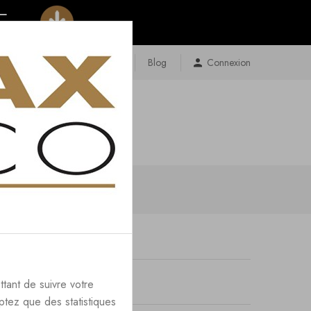
Contact
Plan Du Site
Blog
Connexion
ttant de suivre votre
ptez que des statistiques