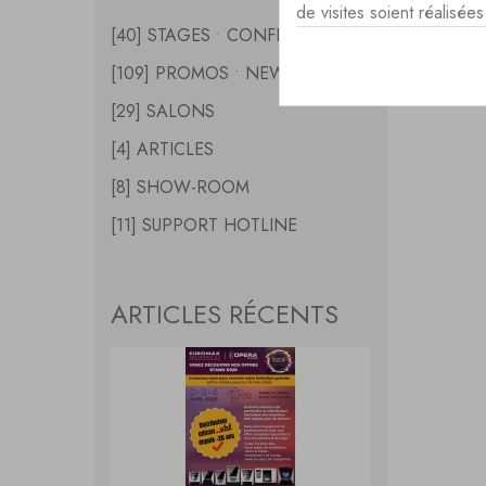
de visites soient réalisé
[40] STAGES • CONFERENCES
OFFR
[109] PROMOS • NEWS
[29] SALONS
[4] ARTICLES
[8] SHOW-ROOM
[11] SUPPORT HOTLINE
ARTICLES RÉCENTS