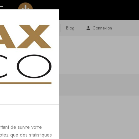
Contact
Plan Du Site
Blog
Connexion
ttant de suivre votre
ptez que des statistiques