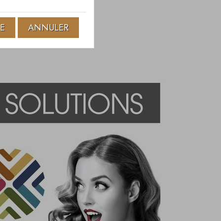
TE
ANNULER