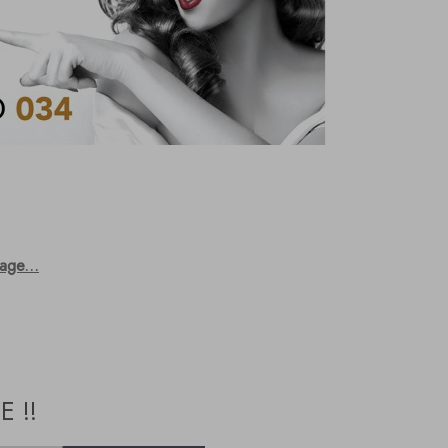
age...
 !!