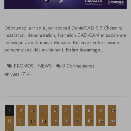
Découvrez la mise à jour exocad DentalCAD 3.3 Chemnitz.
Installation, démonstration, formation CAD-CAM et assistance
technique avec Euromax Monaco. Réservez votre session
personnalisée dès maintenant.
En lire davantage...
PROMOS • NEWS
0 Commentaires
vues (714)
1
2
3
4
5
6
7
8
9
10
11
12
13
14
15
16
17
18
19
20