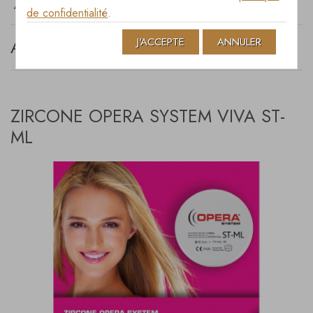
ARCHIVES JUNE 2017
de confidentialité
.
J'ACCEPTE
ANNULER
ARCHIVES JUNE 2017
ZIRCONE OPERA SYSTEM VIVA ST-
ML