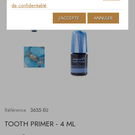
TOOTH PRIMER - 4 ML
de confidentialité
.
J'ACCEPTE
ANNULER
Référence
3635-EU
TOOTH PRIMER - 4 ML