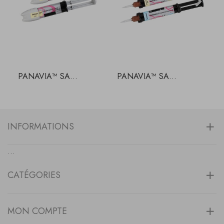
PANAVIA™ SA...
PANAVIA™ SA...
P
INFORMATIONS
...
CATÉGORIES
MON COMPTE