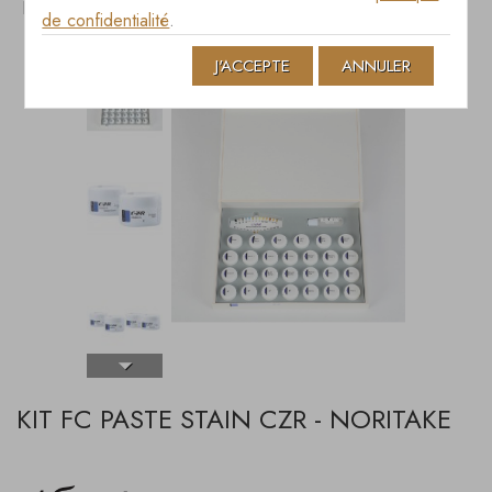
KIT FC PASTE STAIN CZR - NORITAKE
de confidentialité
.
J'ACCEPTE
ANNULER
KIT FC PASTE STAIN CZR - NORITAKE