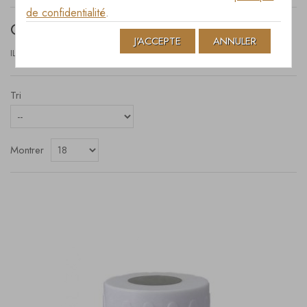
de confidentialité
.
CERAMIQUE METAL
J'ACCEPTE
ANNULER
IL Y A 35 PRODUITS.
Tri
Montrer